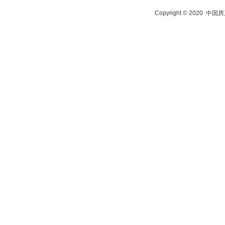
Copyright © 2020 中国房产