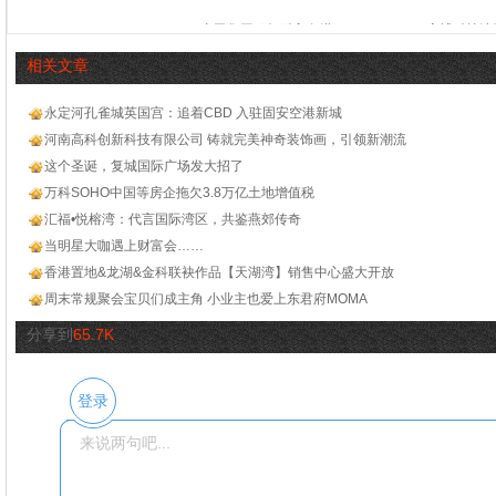
广田集团积极融入粤港
MobTech袤博科技沈亚：
相关文章
永定河孔雀城英国宫：追着CBD 入驻固安空港新城
河南高科创新科技有限公司 铸就完美神奇装饰画，引领新潮流
这个圣诞，复城国际广场发大招了
万科SOHO中国等房企拖欠3.8万亿土地增值税
汇福•悦榕湾：代言国际湾区，共鉴燕郊传奇
当明星大咖遇上财富会……
香港置地&龙湖&金科联袂作品【天湖湾】销售中心盛大开放
周末常规聚会宝贝们成主角 小业主也爱上东君府MOMA
分享到
65.7K
登录